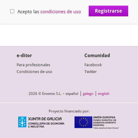
Acepto las
condiciones de uso
e-ditor
Comunidad
Para profesionales
Facebook
Condiciones de uso
Twitter
-
|
|
2026 © Enxenio S.L.
español
galego
english
Proyecto financiado por: