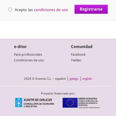
Acepto las
condiciones de uso
e-ditor
Comunidad
Para profesionales
Facebook
Condiciones de uso
Twitter
-
|
|
2026 © Enxenio S.L.
español
galego
english
Proyecto financiado por: